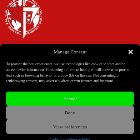
Manage Consent
Home
Corsi
To provide the best experiences, we use technologies like cookies to store and/or
Istruttori
access device information. Consenting to these technologies will allow us to process
Scuole
data such as browsing behavior or unique IDs on this site. Not consenting or
withdrawing consent, may adversely affect certain features and functions.
Privacy Policy
Accept
Cookie Policy
Colophon
Contatti
Deny
View preferences
Copyright © 2026 Team Tactical Training - Sito creato da