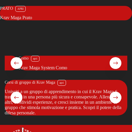
PRATO
Krav Maga Prato
Como
Krav Maga System Como
Corsi di gruppo di Krav Maga
Co
?
Unisciti a un gruppo di apprendimento in cui il Krav Maga ti
Vu
trasforma in una persona più sicura e consapevole. Allenati con
pe
altri, condividi esperienze, e cresci insieme in un ambiente di
cr
gruppo che stimola motivazione e pratica. Scopri il potere della
tu
difesa personale.
in