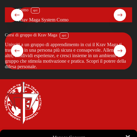
Como
Krav Maga System Como
Corsi di gruppo di Krav Maga
Co
?
Unisciti a un gruppo di apprendimento in cui il Krav Maga ti
Vu
trasforma in una persona più sicura e consapevole. Allenati con
pe
altri, condividi esperienze, e cresci insieme in un ambiente di
cr
gruppo che stimola motivazione e pratica. Scopri il potere della
tu
difesa personale.
in