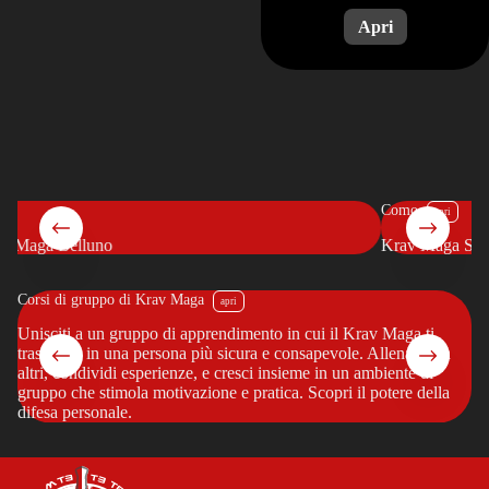
Como
Krav Maga System Como
Corsi di gruppo di Krav Maga
Co
?
Unisciti a un gruppo di apprendimento in cui il Krav Maga ti
Vu
trasforma in una persona più sicura e consapevole. Allenati con
pe
altri, condividi esperienze, e cresci insieme in un ambiente di
cr
gruppo che stimola motivazione e pratica. Scopri il potere della
tu
difesa personale.
in