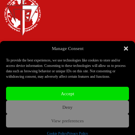
Manage Consent
Home
Corsi
To provide the best experiences, we use technologies like cookies to store and/or
Istruttori
access device information. Consenting to these technologies will allow us to process
Scuole
data such as browsing behavior or unique IDs on this site. Not consenting or
withdrawing consent, may adversely affect certain features and functions.
Privacy Policy
Accept
Cookie Policy
Colophon
Contatti
Deny
View preferences
Copyright © 2026 Team Tactical Training - Sito creato da
Cookie Policy
Privacy Policy