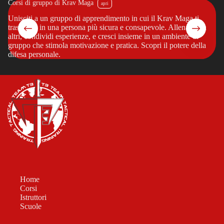
Corsi di gruppo di Krav Maga
Co
?
Unisciti a un gruppo di apprendimento in cui il Krav Maga ti
Vu
trasforma in una persona più sicura e consapevole. Allenati con
pe
altri, condividi esperienze, e cresci insieme in un ambiente di
cr
gruppo che stimola motivazione e pratica. Scopri il potere della
tu
difesa personale.
in
Home
Corsi
Istruttori
Scuole