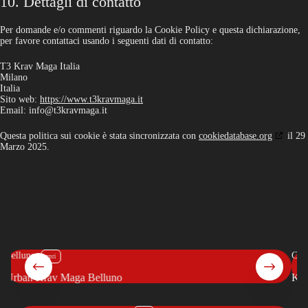
10. Dettagli di contatto
Per domande e/o commenti riguardo la Cookie Policy e questa dichiarazione,
per favore contattaci usando i seguenti dati di contatto:
T3 Krav Maga Italia
Milano
Italia
Sito web:
https://www.t3kravmaga.it
Email:
info@
t3kravmaga.it
Questa politica sui cookie è stata sincronizzata con
cookiedatabase.org
il 29
Marzo 2025.
Como
Krav Maga Belluno
Krav Maga