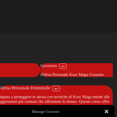
Grosseto
Difesa Personale Krav Maga Grosseto
Difesa Personale Femminile
Impara a proteggere te stessa con tecniche di Krav Maga mirate alle
aggressioni più comuni che affrontano le donne. Questo corso offre
strumenti per acquisire fiducia e competenza difensiva, preparandoti
anche per lezioni di gruppo miste. Approfondisci il tuo percorso
Manage Consent
verso la sicurezza personale.