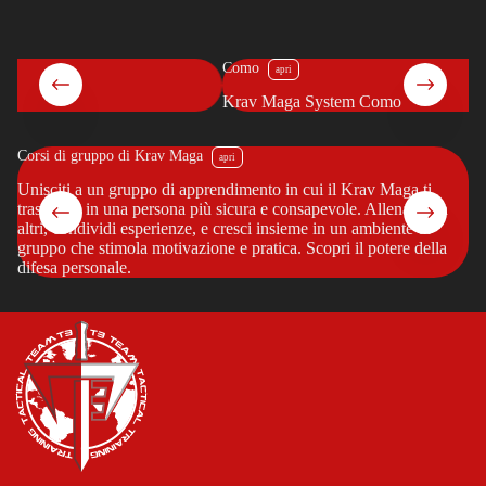
Como
Krav Maga System Como
Corsi di gruppo di Krav Maga
Co
?
Unisciti a un gruppo di apprendimento in cui il Krav Maga ti
Vu
trasforma in una persona più sicura e consapevole. Allenati con
pe
altri, condividi esperienze, e cresci insieme in un ambiente di
cr
gruppo che stimola motivazione e pratica. Scopri il potere della
tu
difesa personale.
in