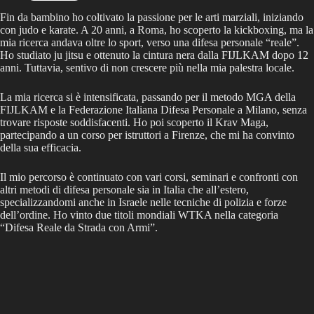
Fin da bambino ho coltivato la passione per le arti marziali, iniziando
con judo e karate. A 20 anni, a Roma, ho scoperto la kickboxing, ma la
mia ricerca andava oltre lo sport, verso una difesa personale “reale”.
Ho studiato ju jitsu e ottenuto la cintura nera dalla FIJLKAM dopo 12
anni. Tuttavia, sentivo di non crescere più nella mia palestra locale.
La mia ricerca si è intensificata, passando per il metodo MGA della
FIJLKAM e la Federazione Italiana Difesa Personale a Milano, senza
trovare risposte soddisfacenti. Ho poi scoperto il Krav Maga,
partecipando a un corso per istruttori a Firenze, che mi ha convinto
della sua efficacia.
Il mio percorso è continuato con vari corsi, seminari e confronti con
altri metodi di difesa personale sia in Italia che all’estero,
specializzandomi anche in Israele nelle tecniche di polizia e forze
dell’ordine. Ho vinto due titoli mondiali WTKA nella categoria
“Difesa Reale da Strada con Armi”.