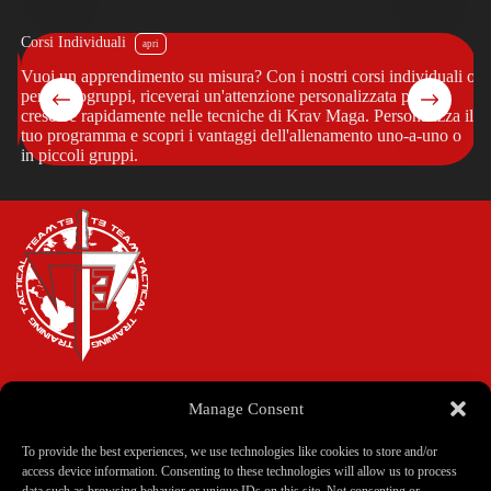
Corsi Individuali
Di
Vuoi un apprendimento su misura? Con i nostri corsi individuali o
Im
per microgruppi, riceverai un'attenzione personalizzata per
al
crescere rapidamente nelle tecniche di Krav Maga. Personalizza il
of
tuo programma e scopri i vantaggi dell'allenamento uno-a-uno o
pr
in piccoli gruppi.
tu
Manage Consent
Home
Corsi
To provide the best experiences, we use technologies like cookies to store and/or
Istruttori
access device information. Consenting to these technologies will allow us to process
Scuole