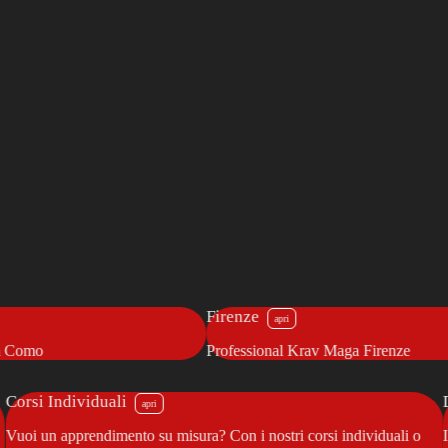
enze
Gallarate
essional Krav Maga Firenze
Krav Maga Gallarate
Corsi Individuali
Vuoi un apprendimento su misura? Con i nostri corsi individuali o