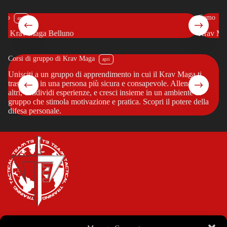
Como
uno
Krav Maga System Como
Corsi di gruppo di Krav Maga
Co
?
Unisciti a un gruppo di apprendimento in cui il Krav Maga ti
Vu
trasforma in una persona più sicura e consapevole. Allenati con
pe
altri, condividi esperienze, e cresci insieme in un ambiente di
cr
gruppo che stimola motivazione e pratica. Scopri il potere della
tu
difesa personale.
in